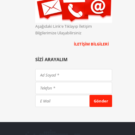
Aşağıdaki Link'e Tıklayıp İletişim
Bilgilerimize Ulaşabilirsiniz
İLETIŞIM BILGILERI
SIZI ARAYALIM