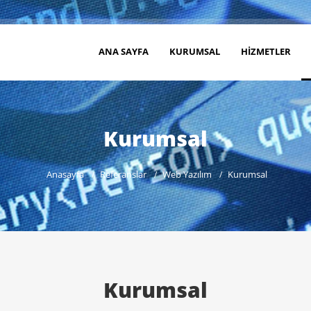
ANA SAYFA
KURUMSAL
HIZMETLER
Kurumsal
Anasayfa
Referanslar
Web Yazılım
Kurumsal
Kurumsal